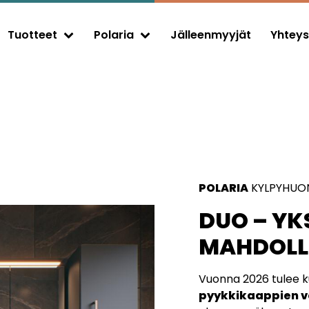
Tuotteet
Polaria
Jälleenmyyjät
Yhteys
Expand child menu
Expand child menu
POLARIA
KYLPYHUO
DUO – YK
MAHDOLL
Vuonna 2026 tulee k
pyykkikaappien v