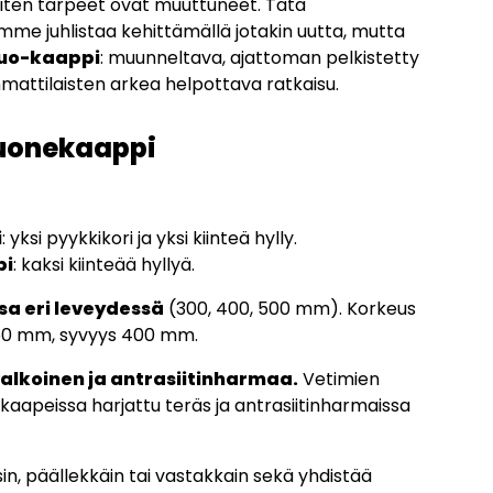
ten tarpeet ovat muuttuneet. Tätä
me juhlistaa kehittämällä jotakin uutta, mutta
uo-kaappi
: muunneltava, ajattoman pelkistetty
mattilaisten arkea helpottava ratkaisu.
uonekaappi
i
: yksi pyykkikori ja yksi kiinteä hylly.
pi
: kaksi kiinteää hyllyä.
sa eri leveydessä
(300, 400, 500 mm). Korkeus
850 mm, syvyys 400 mm.
alkoinen ja antrasiitinharmaa.
Vetimien
 kaapeissa harjattu teräs ja antrasiitinharmaissa
n, päällekkäin tai vastakkain sekä yhdistää