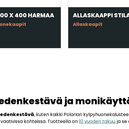
ALLASKAAPPI STIL
400 X 400 HARMAA
Allaskaapit
onekaapit
vedenkestävä ja monikäytt
 vedenkestävä
, kuten kaikki Polarian kylpyhuonekaluste
vaativissa kohteissa. Tuotteella on
10 vuoden takuu
, ja s