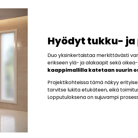
Hyödyt tukku- ja
Duo yksinkertaistaa merkittävästi vara
erikseen ylä- ja alakaapit sekä oikea-
kaappimallilla katetaan suurin o
Projektikohteissa tämä näkyy erityisest
tarvitse lukita etukäteen, eikä toimit
Lopputuloksena on sujuvampi prosessi 