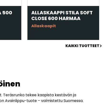
A 500
ALLASKAAPPI STILA SOFT
CLOSE 600 HARMAA
Allaskaapit
KAIKKI TUOTTEET
öinen
et. Teräsrunko tekee kaapista kestävän ja
e on Avainlippu-tuote – valmistettu Suomessa.