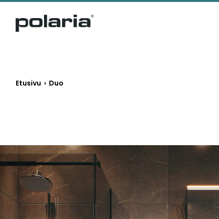
https://polaria.fi/name
Etusivu
›
Duo