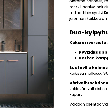
olemme nähneet, mi
merkkipaalua halusim
tuttua. Näin syntyi
D
ja ennen kaikkea am
Duo-kylpyh
Kaksi eri versiota:
Pyykkikaapp
Korkea kaap
Saatavilla kolmes
kaikissa malleissa 
Värivaihtoehdot v
vakioväri valkoisissa
kupari.
Voidaan asentaa yksi