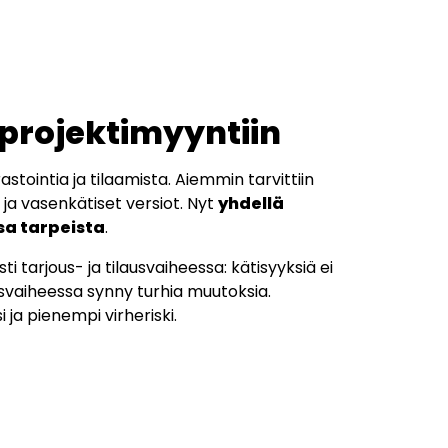
 projektimyyntiin
stointia ja tilaamista. Aiemmin tarvittiin
 ja vasenkätiset versiot. Nyt
yhdellä
sa tarpeista
.
i tarjous- ja tilausvaiheessa: kätisyyksiä ei
usvaiheessa synny turhia muutoksia.
ja pienempi virheriski.