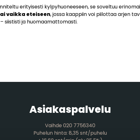
nniteltu erityisesti kylpyhuoneeseen, se soveltuu erinom
tai vaikka eteiseen
, jossa kaappiin voi piilottaa arjen ta
– siististi ja huomaamattomasti.
Asiakaspalvelu
Vaihde 020 7756340
Puhelun hinta: 8,35 snt/puhelu