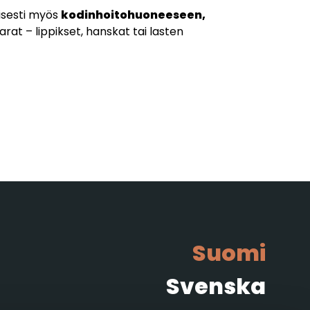
aisesti myös
kodinhoitohuoneeseen,
varat – lippikset, hanskat tai lasten
Suomi
Svenska