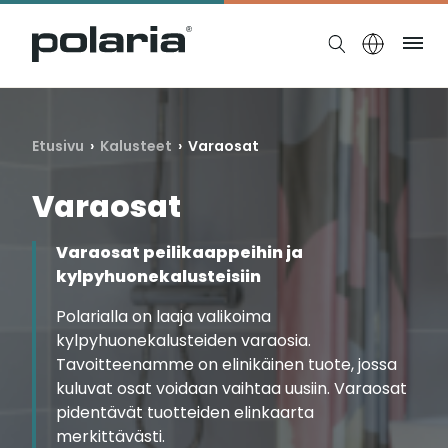
https://polaria.fi/name
Ruo
Etusivu
›
Kalusteet
› Varaosat
Varaosat
Varaosat peilikaappeihin ja
kylpyhuonekalusteisiin
Polarialla on laaja valikoima
kylpyhuonekalusteiden varaosia.
Tavoitteenamme on elinikäinen tuote, jossa
kuluvat osat voidaan vaihtaa uusiin. Varaosat
pidentävät tuotteiden elinkaarta
merkittävästi.