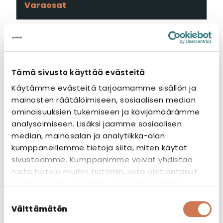
Varaosat
Tämä sivusto käyttää evästeitä
Käytämme evästeitä tarjoamamme sisällön ja
mainosten räätälöimiseen, sosiaalisen median
ominaisuuksien tukemiseen ja kävijämäärämme
analysoimiseen. Lisäksi jaamme sosiaalisen
median, mainosalan ja analytiikka-alan
kumppaneillemme tietoja siitä, miten käytät
sivustoamme. Kumppanimme voivat yhdistää
näitä tietoja muihin tietoihin, joita olet antanut
heille tai joita on kerätty, kun olet käyttänyt
heidän palvelujaan.
Suostumuksen
Välttämätön
valinta