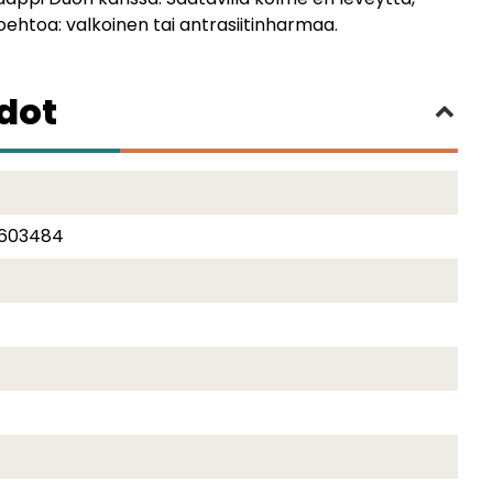
toehtoa: valkoinen tai antrasiitinharmaa.
edot
2603484