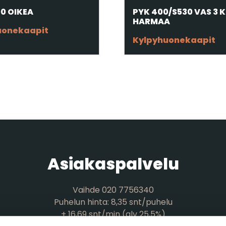
00 OIKEA
PYK 400/S530 VAS 3 
HARMAA
uonekaapit
Kylpyhuonekaapit
Asiakaspalvelu
Vaihde 020 7756340
Puhelun hinta: 8,35 snt/puhelu
+ 16,69 snt/min (alv 25,5%)