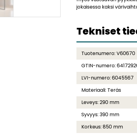
jokaisessa kaksi värivaih
Tekniset ti
Tuotenumero:
V60670
GTIN-numero:
641729
LVI-numero:
6045567
Materiaali:
Teräs
Leveys:
290 mm
Syvyys:
390 mm
Korkeus:
850 mm