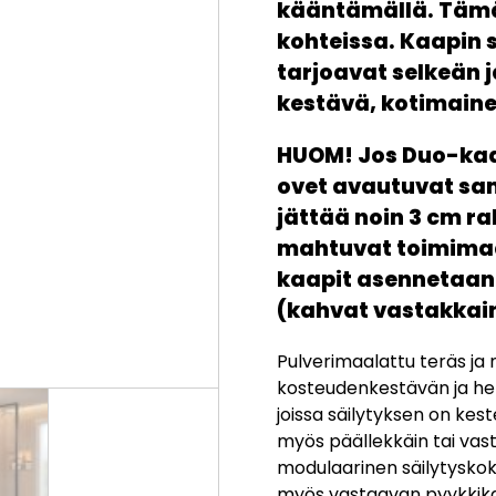
kääntämällä. Tämä 
kohteissa. Kaapin s
tarjoavat selkeän j
kestävä, kotimaine
HUOM! Jos Duo-kaap
ovet avautuvat sam
jättää noin 3 cm r
mahtuvat toimimaan
kaapit asennetaan
(kahvat vastakkain)
Pulverimaalattu teräs ja
kosteudenkestävän ja help
joissa säilytyksen on ke
myös päällekkäin tai vast
modulaarinen säilytyskok
myös vastaavan pyykkikaa