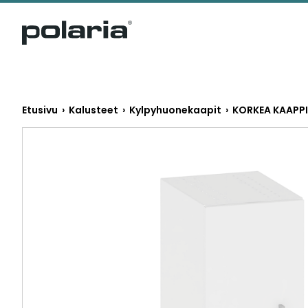
https://polaria.fi/name
Etusivu
›
Kalusteet
›
Kylpyhuonekaapit
› KORKEA KAAPPI