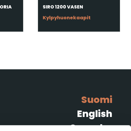
KORIA
SIRO 1200 VASEN
Kylpyhuonekaapit
Suomi
English
Svenska