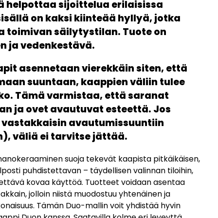
helpottaa sijoittelua erilaisissa
isällä on kaksi kiinteää hyllyä, jotka
a toimivan säilytystilan. Tuote on
n ja vedenkestävä.
it asennetaan vierekkäin siten, että
aan suuntaan, kaappien väliin tulee
ako. Tämä varmistaa, että saranat
 ja ovet avautuvat esteettä. Jos
 vastakkaisin avautumissuuntiin
, väliä ei tarvitse jättää.
 nanokeraaminen suoja tekevät kaapista pitkäikäisen,
osti puhdistettavan – täydellisen valinnan tiloihin,
stettävä kovaa käyttöä. Tuotteet voidaan asentaa
akkain, jolloin niistä muodostuu yhtenäinen ja
onaisuus. Tämän Duo-mallin voit yhdistää hyvin
ppi Duon kanssa. Saatavilla kolme eri leveyttä,