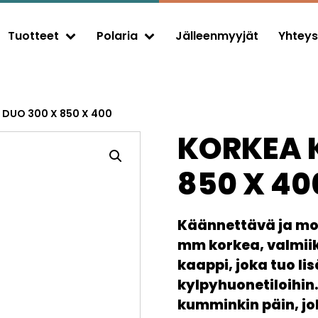
Tuotteet
Polaria
Jälleenmyyjät
Yhteys
Expand child menu
Expand child menu
 DUO 300 X 850 X 400
KORKEA 
850 X 40
Käännettävä ja mo
mm korkea, valmiiks
kaappi, joka tuo li
kylpyhuonetiloihin
kumminkin päin, jo