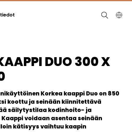
tiedot
KAAPPI DUO 300 X
0
nikäyttöinen Korkea kaappi Duo on 850
i koottu ja seinään kiinnitettävä
sää säilytystilaa kodinhoito- ja
. Kaappi voidaan asentaa seinään
lloin kätisyys vaihtuu kaapin