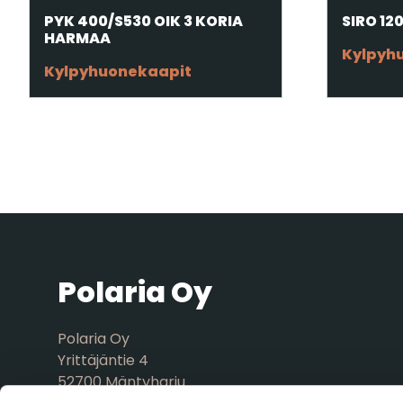
PYK 400/S530 OIK 3 KORIA
SIRO 12
HARMAA
Kylpyh
Kylpyhuonekaapit
Polaria Oy
Polaria Oy
Yrittäjäntie 4
52700 Mäntyharju