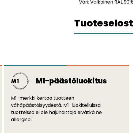
Väri:
Valkoinen RAL 901
Tuoteselost
M1-päästöluokitus
M1-merkki kertoo tuotteen
vähäpäästöisyydestä. M1-luokitelluissa
tuotteissa ei ole hajuhaittoja eivätkä ne
allergisoi.