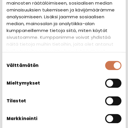
mainosten räätälöimiseen, sosiaalisen median
ominaisuuksien tukemiseen ja kävijämäärämme
analysoimiseen. Lisäksi jaamme sosiaalisen
median, mainosalan ja analytiikka-alan
kumppaneillemme tietoja siitä, miten käytät
sivustoamme. Kumppanimme voivat yhdistää
Tutustu myös
näitä tietoja muihin tietoihin, joita olet antanut
heille tai joita on kerätty, kun olet käyttänyt
heidän palvelujaan.
Suostumuksen
Välttämätön
valinta
Mieltymykset
Tilastot
Markkinointi