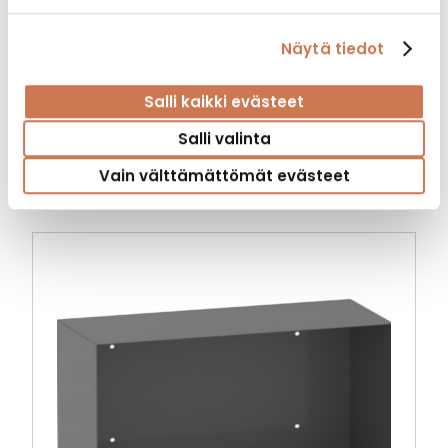
Näytä tiedot
Salli kaikki evästeet
PYK 400/S530 VAS 2 KORIA
Salli valinta
Kylpyhuonekaapit
Vain välttämättömät evästeet