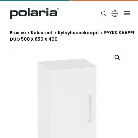
https://polaria.fi/name
Ruo
Etusivu
›
Kalusteet
›
Kylpyhuonekaapit
› PYYKKIKAAPPI
DUO 500 X 850 X 400