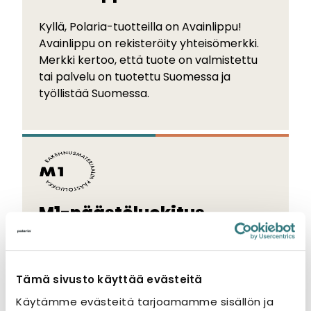
Kyllä, Polaria-tuotteilla on Avainlippu!
Avainlippu on rekisteröity yhteisömerkki.
Merkki kertoo, että tuote on valmistettu
tai palvelu on tuotettu Suomessa ja
työllistää Suomessa.
M1-päästöluokitus
M1-merkki kertoo tuotteen
vähäpäästöisyydestä. M1-luokitelluissa
Tämä sivusto käyttää evästeitä
tuotteissa ei ole hajuhaittoja eivätkä ne
allergisoi.
Käytämme evästeitä tarjoamamme sisällön ja