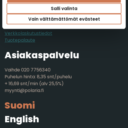
Polaria Oy
Yrittäjäntie 4
Salli valinta
52700 Mäntyharju
Vain välttämättömät evästeet
FINLAND
Verkkolaskutustiedot
Tuotepalaute
Asiakaspalvelu
Vaihde 020 7756340
Puhelun hinta: 8,35 snt/puhelu
+ 16,69 snt/min (alv 25,5%)
myynti@polaria.fi
Suomi
English