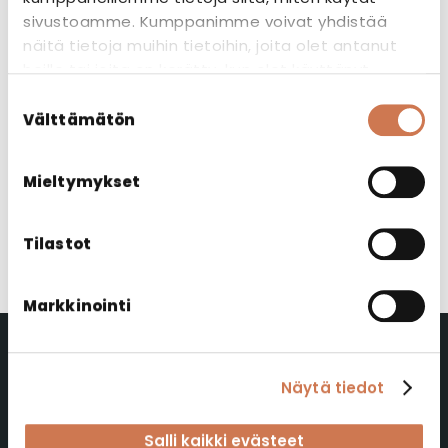
dokumentteja versio 1.3 tai uudempi
sivustoamme. Kumppanimme voivat yhdistää
• PDF-tiedostot eivät saa olla lukittuja tai
näitä tietoja muihin tietoihin, joita olet antanut
salasanalla suojattuja
heille tai joita on kerätty, kun olet käyttänyt
• Dokumentin ulkomitta voi olla maksimissaan
heidän palvelujaan.
Suostumuksen
210 x 279 mm
Välttämätön
valinta
• Liitteen nimi ei saa sisältää kuin tavallisia
kirjoitusmerkkejä, a-z, A-Z, 0-9.
Mieltymykset
PDF-muotoiset laskut lähetetään osoitteeseen:
invoice-01657303@kollektor.fi
Tilastot
Lisätietoja
tarvittaessa: laskut@polaria.fi tai +358
20 775 6340
Markkinointi
Näytä tiedot
Polaria Oy
Salli kaikki evästeet