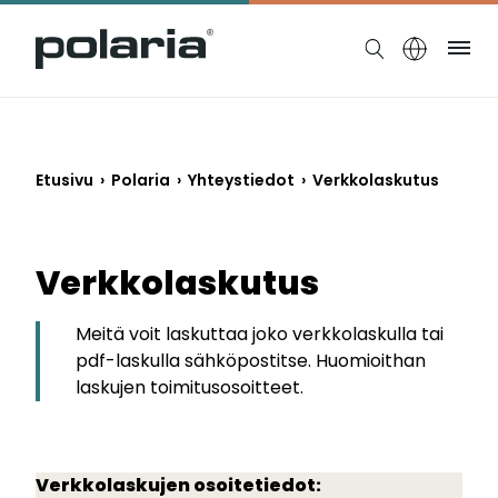
https://polaria.fi/name
Ruo
Etusivu
›
Polaria
›
Yhteystiedot
›
Verkkolaskutus
Verkko­laskutus
Meitä voit laskuttaa joko verkkolaskulla tai
pdf-laskulla sähköpostitse. Huomioithan
laskujen toimitusosoitteet.
Verkkolaskujen osoitetiedot: