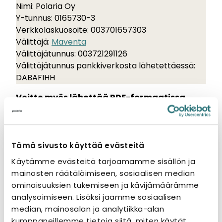
Nimi: Polaria Oy
Y-tunnus: 0165730-3
Verkkolaskuosoite: 003701657303
Välittäjä:
Maventa
Välittäjätunnus: 003721291126
Välittäjätunnus pankkiverkosta lähetettäessä:
DABAFIHH
Voitte myös lähettää PDF-formaatissa
olevia laskuja sähköpostilla seuraavilla
ohjeilla:
• Laskut lähetetään sähköpostin liitetiedostoina
• Yksi lasku/tiedosto sisältäen yhden laskun kaikki
Tämä sivusto käyttää evästeitä
sivut
Käytämme evästeitä tarjoamamme sisällön ja
• Monta laskua voidaan lähettää yhdessä
mainosten räätälöimiseen, sosiaalisen median
sähköpostiviestissä. Kaikilla tiedostoilla tulee olla
ominaisuuksien tukemiseen ja kävijämäärämme
oma nimi
analysoimiseen. Lisäksi jaamme sosiaalisen
• Yksi sähköposti voi maksimissaan olla 10Mb
median, mainosalan ja analytiikka-alan
• PDF-tiedostojen tulee olla aitoja PDF-
kumppaneillemme tietoja siitä, miten käytät