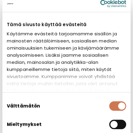
Tämä sivusto käyttää evästeitä
Käytämme evästeitä tarjoamamme sisällön ja
mainosten räätälöimiseen, sosiaalisen median
ominaisuuksien tukemiseen ja kävijämäärämme
analysoimiseen. Lisäksi jaamme sosiaalisen
median, mainosalan ja analytiikka-alan
kumppaneillemme tietoja siitä, miten käytät
sivustoamme. Kumppanimme voivat yhdistää
näitä tietoja muihin tietoihin, joita olet antanut
heille tai joita on kerätty, kun olet käyttänyt
Koneoperaattori Seppo
heidän palvelujaan.
Suostumuksen
Välttämätön
valinta
Työskentelyä Polarialla
robotiikan parissa
Mieltymykset
15. toukokuuta, 2026