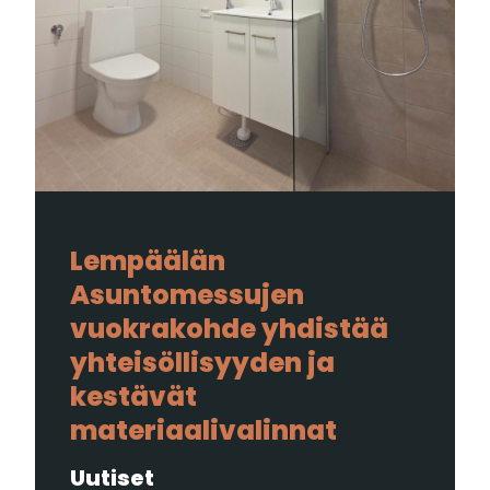
Lempäälän
Asuntomessujen
vuokrakohde yhdistää
yhteisöllisyyden ja
kestävät
materiaalivalinnat
Uutiset