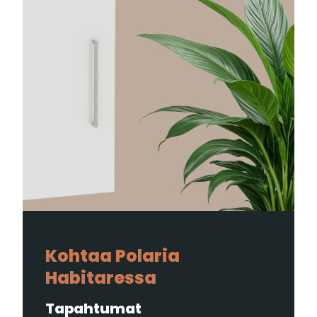
Kohtaa Polaria
Habitaressa
Tapahtumat