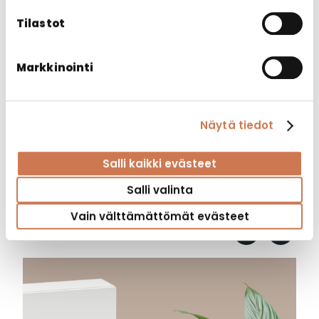
Tilastot
Markkinointi
Näytä tiedot
Salli kaikki evästeet
Salli valinta
Tapahtumat
Vain välttämättömät evästeet