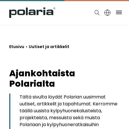
https://polaria.fi/name
Ruo
Etusivu
›
Uutiset ja artikkelit
Ajankohtaista
Polarialta
Tältä sivulta löydät Polarian uusimmat
uutiset, artikkelit ja tapahtumat. Kerromme
täällä uusista kylpyhuonekalusteista,
projekteista, messuista sekä muista
Polariaan ja kylpyhuoneratkaisuihin