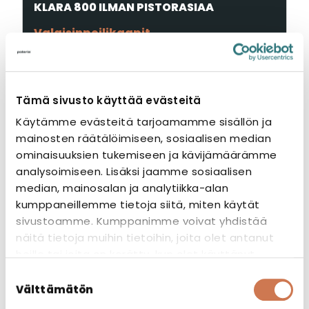
KLARA 800 ILMAN PISTORASIAA
Valaisinpeilikaapit
Tämä sivusto käyttää evästeitä
Käytämme evästeitä tarjoamamme sisällön ja
mainosten räätälöimiseen, sosiaalisen median
ominaisuuksien tukemiseen ja kävijämäärämme
analysoimiseen. Lisäksi jaamme sosiaalisen
median, mainosalan ja analytiikka-alan
kumppaneillemme tietoja siitä, miten käytät
sivustoamme. Kumppanimme voivat yhdistää
näitä tietoja muihin tietoihin, joita olet antanut
heille tai joita on kerätty, kun olet käyttänyt
heidän palvelujaan.
Suostumuksen
Välttämätön
valinta