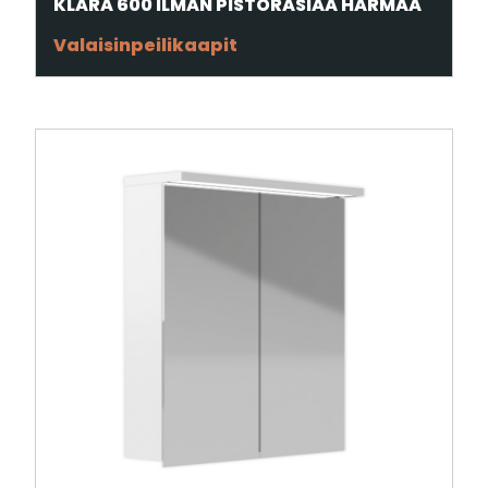
KLARA 600 ILMAN PISTORASIAA HARMAA
Valaisinpeilikaapit