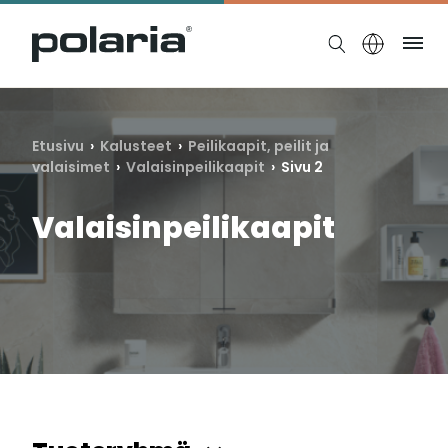
https://polaria.fi/name
Ruo
Etusivu
›
Kalusteet
›
Peilikaapit, peilit ja
valaisimet
›
Valaisinpeilikaapit
› Sivu 2
Valaisinpeilikaapit