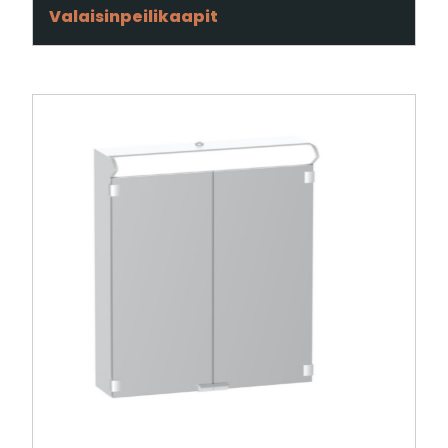
Valaisinpeilikaapit