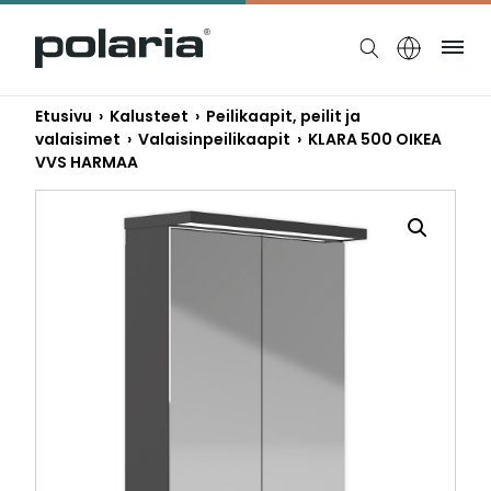
https://polaria.fi/name
Ruo
Etusivu
›
Kalusteet
›
Peilikaapit, peilit ja
valaisimet
›
Valaisinpeilikaapit
› KLARA 500 OIKEA
VVS HARMAA