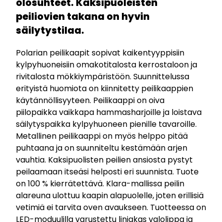
olosuhteet. Kaksipuoleisten
peiliovien takana on hyvin
säilytystilaa.
Polarian peilikaapit sopivat kaikentyyppisiin
kylpyhuoneisiin omakotitalosta kerrostaloon ja
rivitalosta mökkiympäristöön. Suunnittelussa
erityistä huomiota on kiinnitetty peilikaappien
käytännöllisyyteen. Peilikaappi on oiva
piilopaikka vaikkapa hammasharjoille ja loistava
säilytyspaikka kylpyhuoneen pienille tavaroille.
Metallinen peilikaappi on myös helppo pitää
puhtaana ja on suunniteltu kestämään arjen
vauhtia. Kaksipuolisten peilien ansiosta pystyt
peilaamaan itseäsi helposti eri suunnista. Tuote
on 100 % kierrätettävä. Klara-mallissa peilin
alareuna ulottuu kaapin alapuolelle, joten erillisiä
vetimiä ei tarvita oven avaukseen. Tuotteessa on
LED-moduulilla varustettu linjakas valolippa ja