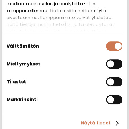
median, mainosalan ja analytiikka-alan
kumppaneillemme tietoja siitä, miten käytät
sivustoamme. Kumppanimme voivat yhdistää
näitä tietoja muihin tietoihin, joita olet antanut
heille tai joita on kerätty, kun olet käyttänyt
heidän palvelujaan.
CE-merkki
Suostumuksen
Välttämätön
valinta
CE-merkki osoittaa, että valmistaja
vakuuttaa tuotteen täyttävän sitä
Mieltymykset
koskevien EU-direktiivien vaatimukset, ja
että tuote on läpikäynyt mahdollisesti
Tilastot
vaaditut tarkastukset.
Markkinointi
Näytä tiedot