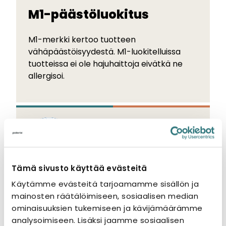
M1-päästöluokitus
M1-merkki kertoo tuotteen
vähäpäästöisyydestä. M1-luokitelluissa
tuotteissa ei ole hajuhaittoja eivätkä ne
allergisoi.
FI-merkki
Tämä sivusto käyttää evästeitä
Käytämme evästeitä tarjoamamme sisällön ja
FI-merkki osoittaa, että tuote täyttää
mainosten räätälöimiseen, sosiaalisen median
standardin tai viranomaismääräysten ja -
ominaisuuksien tukemiseen ja kävijämäärämme
ohjeiden vaatimukset.
analysoimiseen. Lisäksi jaamme sosiaalisen