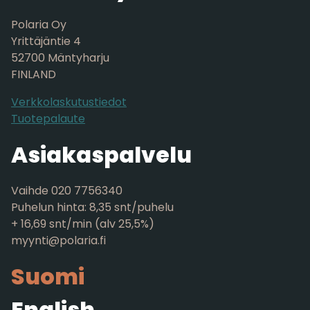
Polaria Oy
Yrittäjäntie 4
52700 Mäntyharju
FINLAND
Verkkolaskutustiedot
Tuotepalaute
Asiakaspalvelu
Vaihde 020 7756340
Puhelun hinta: 8,35 snt/puhelu
+ 16,69 snt/min (alv 25,5%)
myynti@polaria.fi
Suomi
English