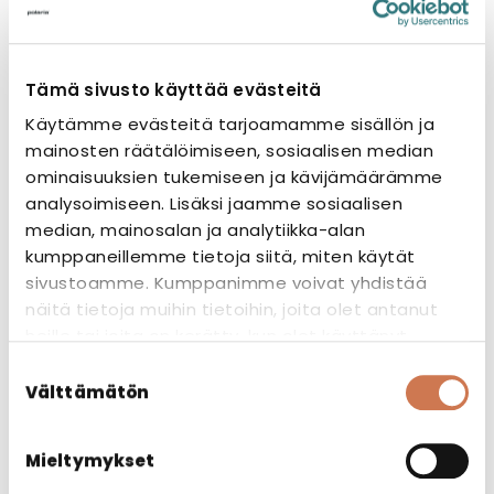
siirryttyä koneelta toiselle, ja kun tuntee myös
muut tuotannon vaiheet, kokonaisuus pysyy
hyvin hallussa.
Tämä sivusto käyttää evästeitä
Käytämme evästeitä tarjoamamme sisällön ja
mainosten räätälöimiseen, sosiaalisen median
ominaisuuksien tukemiseen ja kävijämäärämme
analysoimiseen. Lisäksi jaamme sosiaalisen
median, mainosalan ja analytiikka-alan
kumppaneillemme tietoja siitä, miten käytät
sivustoamme. Kumppanimme voivat yhdistää
näitä tietoja muihin tietoihin, joita olet antanut
heille tai joita on kerätty, kun olet käyttänyt
heidän palvelujaan.
Suostumuksen
Välttämätön
valinta
Mieltymykset