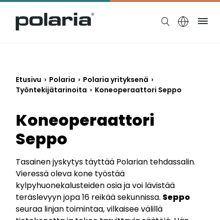
https://polaria.fi/name
Ruo
Etusivu
›
Polaria
›
Polaria yrityksenä
›
Työntekijätarinoita
›
Koneoperaattori Seppo
Koneoperaattori
Seppo
Tasainen jyskytys täyttää Polarian tehdassalin.
Vieressä oleva kone työstää
kylpyhuonekalusteiden osia ja voi lävistää
teräslevyyn jopa 16 reikää sekunnissa.
Seppo
seuraa linjan toimintaa, vilkaisee välillä