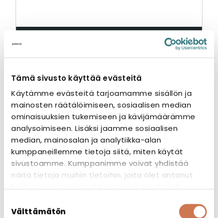
PEILI VPK 700
Varaosat
Tämä sivusto käyttää evästeitä
Käytämme evästeitä tarjoamamme sisällön ja
mainosten räätälöimiseen, sosiaalisen median
ominaisuuksien tukemiseen ja kävijämäärämme
analysoimiseen. Lisäksi jaamme sosiaalisen
median, mainosalan ja analytiikka-alan
kumppaneillemme tietoja siitä, miten käytät
sivustoamme. Kumppanimme voivat yhdistää
näitä tietoja muihin tietoihin, joita olet antanut
heille tai joita on kerätty, kun olet käyttänyt
heidän palvelujaan.
Suostumuksen
Välttämätön
valinta