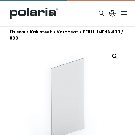
https://polaria.fi/name
Ruo
Etusivu
›
Kalusteet
›
Varaosat
› PEILI LUMENA 400 /
800