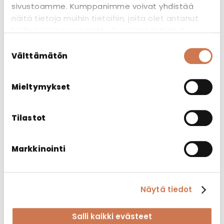
sivustoamme. Kumppanimme voivat yhdistää
näitä tietoja muihin tietoihin, joita olet antanut
CE-merkki
heille tai joita on kerätty, kun olet käyttänyt
heidän palvelujaan.
Suostumuksen
CE-merkki osoittaa, että valmistaja
Välttämätön
valinta
vakuuttaa tuotteen täyttävän sitä
koskevien EU-direktiivien vaatimukset, ja
että tuote on läpikäynyt mahdollisesti
Mieltymykset
vaaditut tarkastukset.
Tilastot
Markkinointi
Tutustu myös
Näytä tiedot
Salli kaikki evästeet