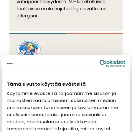
vähäpäästöisyydestä. M1-luokitelluissa
tuotteissa ei ole hajuhaittoja eivätkä ne
allergisoi.
FI-merkki
FI-merkki osoittaa, että tuote täyttää
Tämä sivusto käyttää evästeitä
standardin tai viranomaismääräysten ja -
Käytämme evästeitä tarjoamamme sisällön ja
ohjeiden vaatimukset.
mainosten räätälöimiseen, sosiaalisen median
ominaisuuksien tukemiseen ja kävijämäärämme
analysoimiseen. Lisäksi jaamme sosiaalisen
median, mainosalan ja analytiikka-alan
kumppaneillemme tietoja siitä, miten käytät