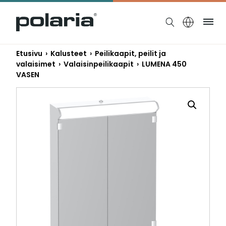
https://polaria.fi/name
Ruo
Etusivu
›
Kalusteet
›
Peilikaapit, peilit ja
valaisimet
›
Valaisinpeilikaapit
› LUMENA 450
VASEN