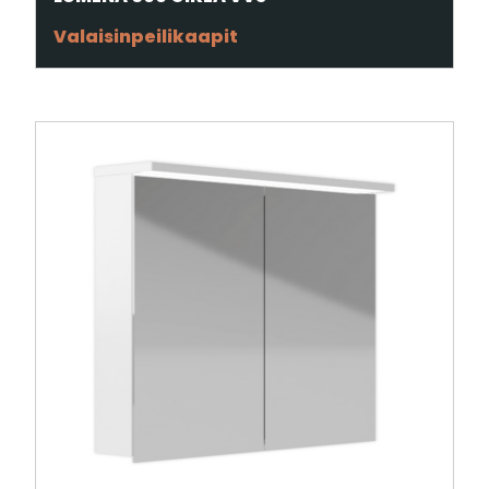
Valaisinpeilikaapit