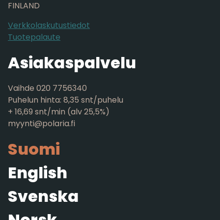
FINLAND
Verkkolaskutustiedot
Tuotepalaute
Asiakaspalvelu
Vaihde 020 7756340
Puhelun hinta: 8,35 snt/puhelu
+ 16,69 snt/min (alv 25,5%)
myynti@polaria.fi
Suomi
English
Svenska
Norsk