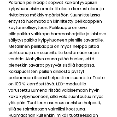
Polarian peilikaapit sopivat kaikentyyppisiin
kylpyhuoneisiin omakotitalosta kerrostaloon ja
rivitalosta mökkiympäristöön. Suunnittelussa
erityistä huomiota on kiinnitetty peilikaappien
käytännöllisyyteen. Peilikaappi on oiva
piilopaikka vaikkapa hammasharjoille ja loistava
säilytyspaikka kylpyhuoneen pienille tavaroille.
Metallinen peilikaappi on myös helppo pitää
puhtaana ja on suunniteltu kestämään arjen
vauhtia. Alahyllyn reuna pitää huolen, että
pienetkin tavarat pysyvät sisällä kaapissa.
Kaksipuolisten peilien ansiosta pystyt
peilaamaan itseäsi helposti eri suunnista. Tuote
on 100 % kierrätettävä. LED-moduulilla
varustettu Lumena riittää valaisemaan hyvin
koko kylpyhuoneen, sillä valo suuntautuu myös
ylöspäin. Tuotteen asennus onnistuu helposti,
sillä se toimitetaan valmiiksi koottuna.
Huomaathan kuitenkin, mikäli tuotteessa on