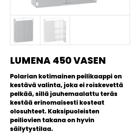
LUMENA 450 VASEN
Polarian kotimainen peilikaappi on
kestävä valinta, joka ei roiskevettä
pelkää, sillä jauhemaalattu teräs
kestää erinomaisesti kosteat
olosuhteet. Kaksipuoleisten
peiliovien takana on hyvin
säilytystilaa.