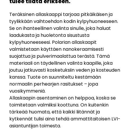
tulee tilata erikseen.
Teräksinen allaskaappi tarjoaa pitkäikäisen ja
tyylikkään vaihtoehdon kodin kylpyhuoneeseen.
Se on ihanteellinen valinta sinulle, joka haluat
laadukasta ja huoletonta sisustusta
kylpyhuoneeseesi. Polarian allaskaapit
valmistetaan käyttäen nanokeraamisesti
suojattua ja pulverimaalattua terästä. Tämä
materiaali on täydellinen valinta kaapille, joka
joutuu jatkuvasti kosketuksiin veden ja kosteuden
kanssa. Tuote on suunniteltu kestämään
normaalin perhearjen rasitukset – jopa
vuosikymmeniä.
Allaskaapin asentaminen on helppoa, koska se
toimitetaan valmiiksi koottuna. On kuitenkin
tärkeää huomata, että kaikki liitännät ja
kytkennät tulisi aina tehdä ammattitaitoisen LVI-
asiantuntijan toimesta.