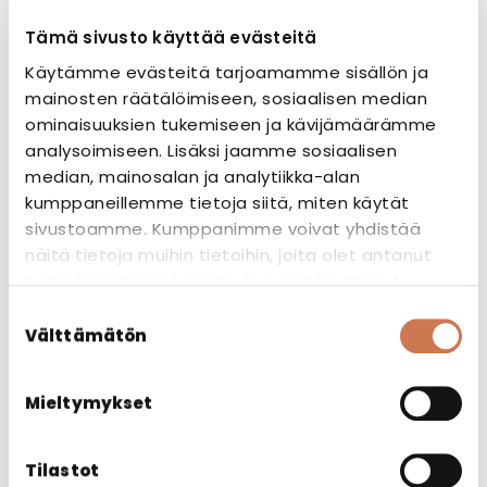
M1-päästöluokitus
Tämä sivusto käyttää evästeitä
Käytämme evästeitä tarjoamamme sisällön ja
M1-merkki kertoo tuotteen
mainosten räätälöimiseen, sosiaalisen median
vähäpäästöisyydestä. M1-luokitelluissa
ominaisuuksien tukemiseen ja kävijämäärämme
tuotteissa ei ole hajuhaittoja eivätkä ne
analysoimiseen. Lisäksi jaamme sosiaalisen
allergisoi.
median, mainosalan ja analytiikka-alan
kumppaneillemme tietoja siitä, miten käytät
sivustoamme. Kumppanimme voivat yhdistää
näitä tietoja muihin tietoihin, joita olet antanut
heille tai joita on kerätty, kun olet käyttänyt
heidän palvelujaan.
Suostumuksen
Tutustu myös
Välttämätön
valinta
Mieltymykset
Tilastot