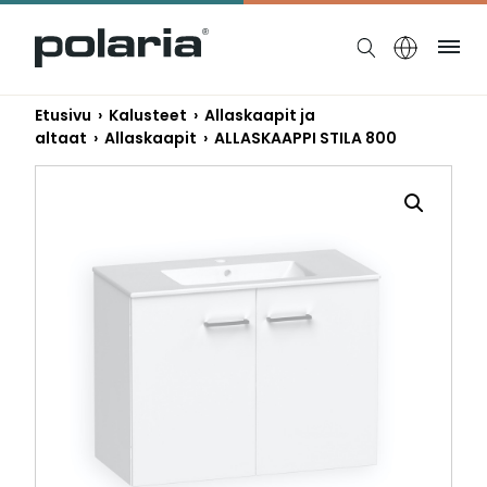
https://polaria.fi/name
Ruo
Etusivu
›
Kalusteet
›
Allaskaapit ja
altaat
›
Allaskaapit
› ALLASKAAPPI STILA 800