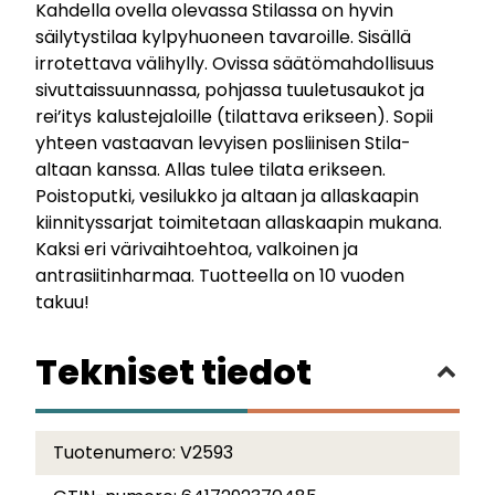
Kahdella ovella olevassa Stilassa on hyvin
säilytystilaa kylpyhuoneen tavaroille. Sisällä
irrotettava välihylly. Ovissa säätömahdollisuus
sivuttaissuunnassa, pohjassa tuuletusaukot ja
rei’itys kalustejaloille (tilattava erikseen). Sopii
yhteen vastaavan levyisen posliinisen Stila-
altaan kanssa. Allas tulee tilata erikseen.
Poistoputki, vesilukko ja altaan ja allaskaapin
kiinnityssarjat toimitetaan allaskaapin mukana.
Kaksi eri värivaihtoehtoa, valkoinen ja
antrasiitinharmaa. Tuotteella on 10 vuoden
takuu!
Tekniset tiedot
Tuotenumero:
V2593