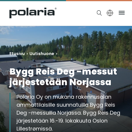
https://polaria.fi/name
Ruo
Etusivu
›
Uutishuone
›
Bygg Reis Deg -messut
järjestetään Norjassa
Polaria Oy on mukana rakennusalan
ammattilaisille suunnatuilla Bygg Reis
Deg -messuilla Norjassa. Bygg Reis Deg
järjestetään 16.-19. lokakuuta Oslon
Lillestrømissä.