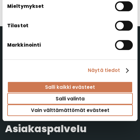
Virva Paasonen
Polarian myynnistä.
Mieltymykset
Tilastot
Markkinointi
Polaria Oy
Polaria Oy
Näytä tiedot
Yrittäjäntie 4
52700 Mäntyharju
Salli kaikki evästeet
FINLAND
Salli valinta
Verkkolaskutustiedot
Vain välttämättömät evästeet
Tuotepalaute
Asiakaspalvelu