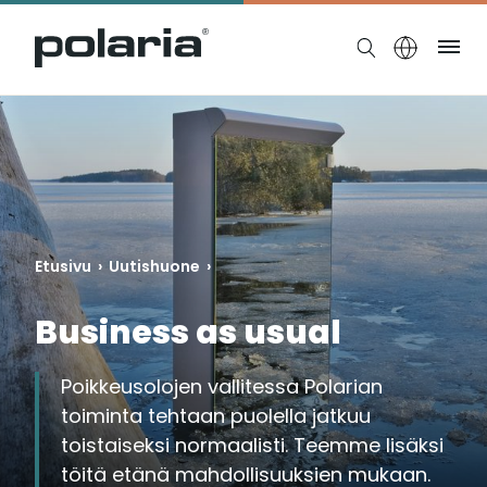
https://polaria.fi/name
Ruo
Etusivu
›
Uutishuone
›
Business as usual
Poikkeusolojen vallitessa Polarian
toiminta tehtaan puolella jatkuu
toistaiseksi normaalisti. Teemme lisäksi
töitä etänä mahdollisuuksien mukaan.