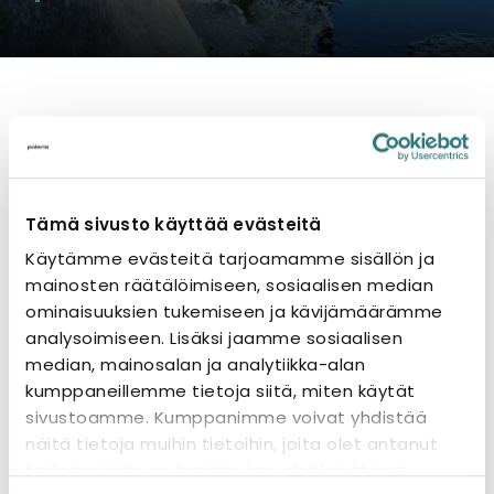
Polariassa työt jatkuvat tehtaan puolella
toistaiseksi normaalisti. Tuotannossamme ja
toimistossamme on tehostettu siivousta ja lisäksi
tuotantoomme on kehitetty erityisjärjestelyjä
Tämä sivusto käyttää evästeitä
henkilökuntamme suojaamiseksi. Mikäli
Käytämme evästeitä tarjoamamme sisällön ja
muutoksia toimituksiin tai tuotteisiin liittyen tulee,
mainosten räätälöimiseen, sosiaalisen median
pidämme asiakkaamme ja
ominaisuuksien tukemiseen ja kävijämäärämme
yhteistyökumppanimme ajan tasalla.
analysoimiseen. Lisäksi jaamme sosiaalisen
median, mainosalan ja analytiikka-alan
Asiakaspalvelumme palvelee normaalisti
kumppaneillemme tietoja siitä, miten käytät
maanantaista perjantaihin klo 8:00–16:00. Meidät
sivustoamme. Kumppanimme voivat yhdistää
tavoittaa vaihteen numerosta 020 775 6340.
näitä tietoja muihin tietoihin, joita olet antanut
Myyntitiimimme hoitavat asiakaskontakteja
heille tai joita on kerätty, kun olet käyttänyt
toistaiseksi etänä, puhelimen ja sähköpostin