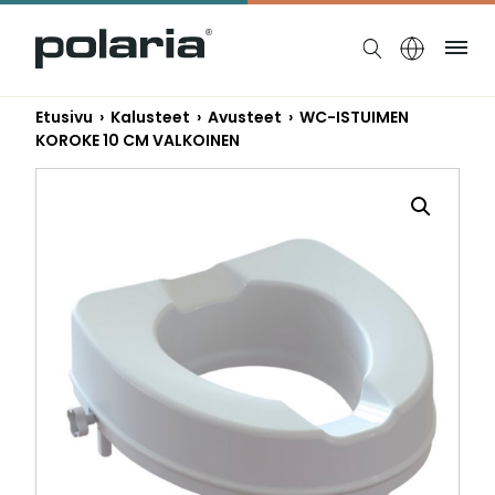
https://polaria.fi/name
Ruo
Etusivu
›
Kalusteet
›
Avusteet
› WC-ISTUIMEN
KOROKE 10 CM VALKOINEN