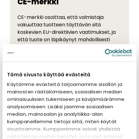
CE-merkki
CE-merkki osoittaa, että valmistaja
vakuuttaa tuotteen täyttävän sitä
koskevien EU-direktiivien vaatimukset, ja
että tuote on läpikäynyt mahdollisesti
vaaditut tarkastukset.
Tämä sivusto käyttää evästeitä
Käytämme evästeitä tarjoamamme sisällön ja
mainosten räätälöimiseen, sosiaalisen median
Tutustu myös
ominaisuuksien tukemiseen ja kävijämäärämme
analysoimiseen. Lisäksi jaamme sosiaalisen
median, mainosalan ja analytiikka-alan
kumppaneillemme tietoja siitä, miten käytät
sivustoamme. Kumppanimme voivat yhdistää
näitä tietoja muihin tietoihin, joita olet antanut