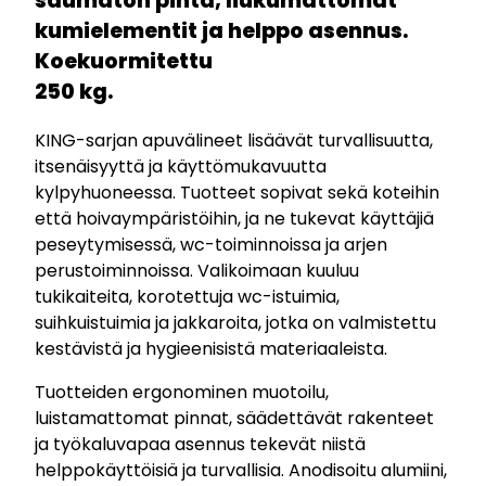
saumaton pinta, liukumattomat
kumielementit ja helppo asennus.
Koekuormitettu
250 kg.
KING-sarjan apuvälineet lisäävät turvallisuutta,
itsenäisyyttä ja käyttömukavuutta
kylpyhuoneessa. Tuotteet sopivat sekä koteihin
että hoivaympäristöihin, ja ne tukevat käyttäjiä
peseytymisessä, wc-toiminnoissa ja arjen
perustoiminnoissa. Valikoimaan kuuluu
tukikaiteita, korotettuja wc-istuimia,
suihkuistuimia ja jakkaroita, jotka on valmistettu
kestävistä ja hygieenisistä materiaaleista.
Tuotteiden ergonominen muotoilu,
luistamattomat pinnat, säädettävät rakenteet
ja työkaluvapaa asennus tekevät niistä
helppokäyttöisiä ja turvallisia. Anodisoitu alumiini,