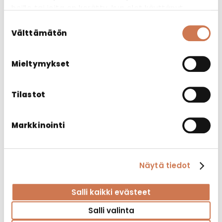
heille tai joita on kerätty, kun olet käyttänyt
heidän palvelujaan.
Suostumuksen
Välttämätön
valinta
Mieltymykset
Tilastot
Markkinointi
KYLPYHUONEJAKKARA 30 CM VALKOINEN
Avusteet
Näytä tiedot
Salli kaikki evästeet
Salli valinta