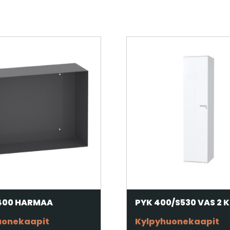
400 HARMAA
PYK 400/S530 VAS 2 
uonekaapit
Kylpyhuonekaapit