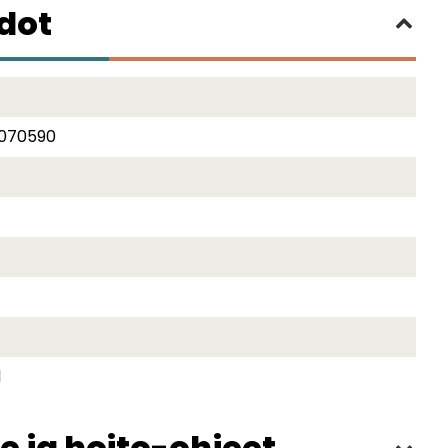
edot
070590
1
e ja hoito-ohjeet