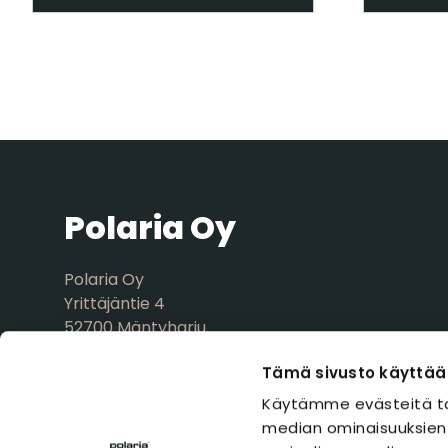
Polaria Oy
Polaria Oy
Yrittäjäntie 4
52700 Mäntyharju
FINLAND
Tämä sivusto käyttää
Verkkolaskutustiedot
Käytämme evästeitä ta
Tuotepalaute
median ominaisuuksien