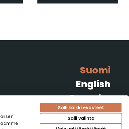
Suomi
English
Svenska
Salli kaikki evästeet
Norsk
alisen
Salli valinta
i jaamme
Vain välttämättömät