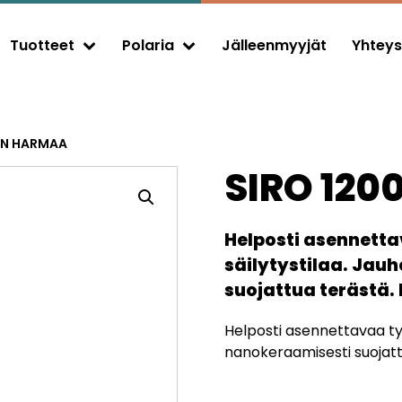
Tuotteet
Polaria
Jälleenmyyjät
Yhteys
Expand child menu
Expand child menu
EN HARMAA
SIRO 12
Helposti asennetta
säilytystilaa. Ja
suojattua terästä.
Helposti asennettavaa ty
nanokeraamisesti suojatt