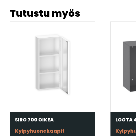
Tutustu myös
SIRO 700 OIKEA
LOOTA 
Kylpyhuonekaapit
Kylpyh