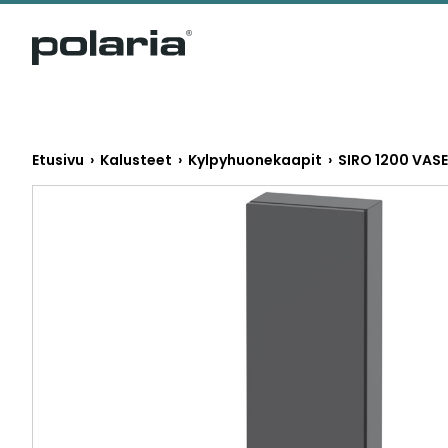
https://polaria.fi/name
Etusivu
›
Kalusteet
›
Kylpyhuonekaapit
› SIRO 1200 VAS