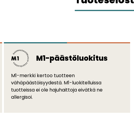
M1-päästöluokitus
M1-merkki kertoo tuotteen
vähäpäästöisyydestä. M1-luokitelluissa
tuotteissa ei ole hajuhaittoja eivätkä ne
allergisoi.