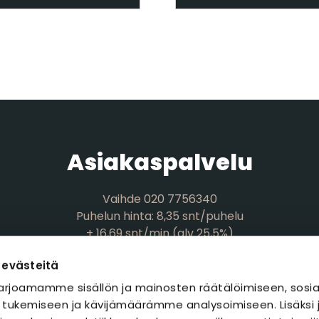
Asiakaspalvelu
Vaihde 020 7756340
Puhelun hinta: 8,35 snt/puhelu
+ 16,69 snt/min (alv 25,5%)
myynti@polaria.fi
 evästeitä
rjoamamme sisällön ja mainosten räätälöimiseen, sosia
 tukemiseen ja kävijämäärämme analysoimiseen. Lisäks