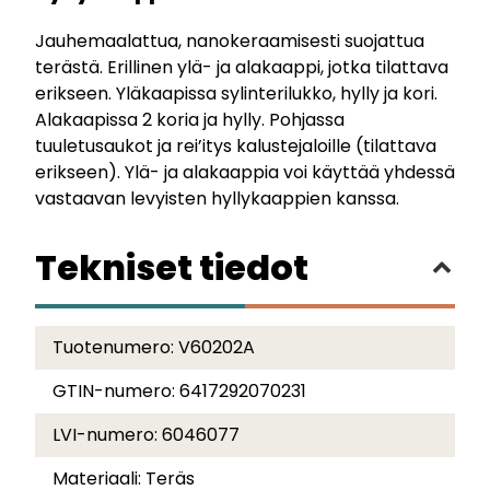
Jauhemaalattua, nanokeraamisesti suojattua
terästä. Erillinen ylä- ja alakaappi, jotka tilattava
erikseen. Yläkaapissa sylinterilukko, hylly ja kori.
Alakaapissa 2 koria ja hylly. Pohjassa
tuuletusaukot ja rei’itys kalustejaloille (tilattava
erikseen). Ylä- ja alakaappia voi käyttää yhdessä
vastaavan levyisten hyllykaappien kanssa.
Tekniset tiedot
Tuotenumero:
V60202A
GTIN-numero:
6417292070231
LVI-numero:
6046077
Materiaali:
Teräs