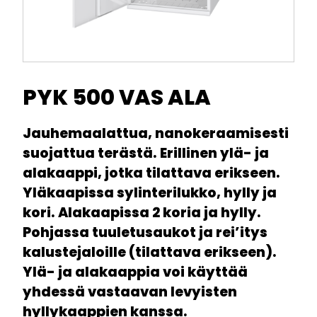
PYK 500 VAS ALA
Jauhemaalattua, nanokeraamisesti
suojattua terästä. Erillinen ylä- ja
alakaappi, jotka tilattava erikseen.
Yläkaapissa sylinterilukko, hylly ja
kori. Alakaapissa 2 koria ja hylly.
Pohjassa tuuletusaukot ja rei’itys
kalustejaloille (tilattava erikseen).
Ylä- ja alakaappia voi käyttää
yhdessä vastaavan levyisten
hyllykaappien kanssa.