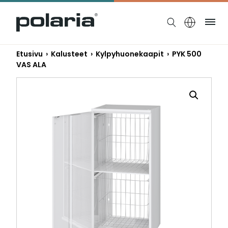
https://polaria.fi/name
Ruo
Etusivu
›
Kalusteet
›
Kylpyhuonekaapit
› PYK 500
VAS ALA