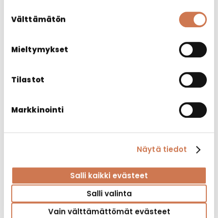
heidän palvelujaan.
Suostumuksen
Välttämätön
valinta
Mieltymykset
Tilastot
PYK 300/S530 VAS 2 KORIA
Kylpyhuonekaapit
Markkinointi
Näytä tiedot
Salli kaikki evästeet
Salli valinta
Vain välttämättömät evästeet