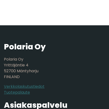
Polaria Oy
Polaria Oy
Yrittäjäntie 4
52700 Mäntyharju
FINLAND
Verkkolaskutustiedot
Tuotepalaute
Asiakaspalvelu