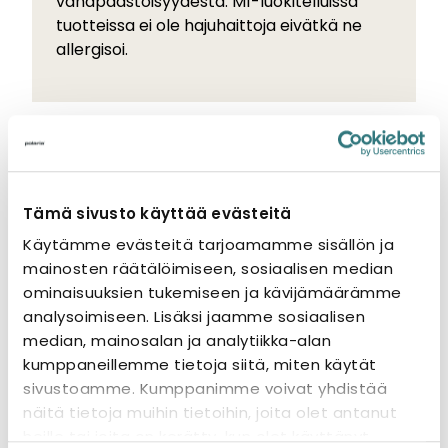
vähäpäästöisyydestä. M1-luokitelluissa
tuotteissa ei ole hajuhaittoja eivätkä ne
allergisoi.
Tutustu myös
Tämä sivusto käyttää evästeitä
Käytämme evästeitä tarjoamamme sisällön ja
mainosten räätälöimiseen, sosiaalisen median
ominaisuuksien tukemiseen ja kävijämäärämme
analysoimiseen. Lisäksi jaamme sosiaalisen
median, mainosalan ja analytiikka-alan
kumppaneillemme tietoja siitä, miten käytät
sivustoamme. Kumppanimme voivat yhdistää
näitä tietoja muihin tietoihin, joita olet antanut
heille tai joita on kerätty, kun olet käyttänyt