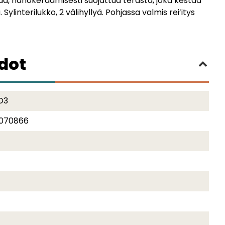
ua, nanokeraamisesti suojattua terästä, joka kestää
Sylinterilukko, 2 välihyllyä. Pohjassa valmis rei’itys
edot
O3
070866