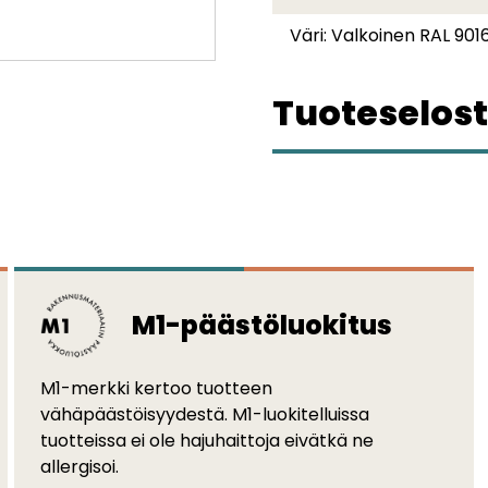
Väri:
Valkoinen RAL 901
Tuoteselost
M1-päästöluokitus
M1-merkki kertoo tuotteen
vähäpäästöisyydestä. M1-luokitelluissa
tuotteissa ei ole hajuhaittoja eivätkä ne
allergisoi.