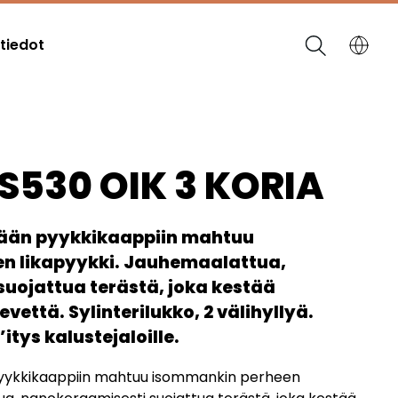
tiedot
S530 OIK 3 KORIA
ään pyykkikaappiin mahtuu
n likapyykki. Jauhemaalattua,
uojattua terästä, joka kestää
vettä. Sylinterilukko, 2 välihyllyä.
itys kalustejaloille.
ykkikaappiin mahtuu isommankin perheen