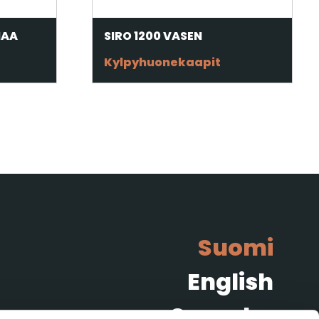
MAA
SIRO 1200 VASEN
Kylpyhuonekaapit
Suomi
English
Svenska