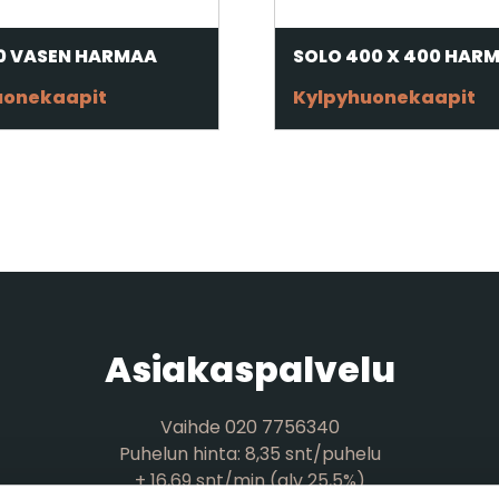
00 VASEN HARMAA
SOLO 400 X 400 HAR
uonekaapit
Kylpyhuonekaapit
Asiakaspalvelu
Vaihde 020 7756340
Puhelun hinta: 8,35 snt/puhelu
+ 16,69 snt/min (alv 25,5%)