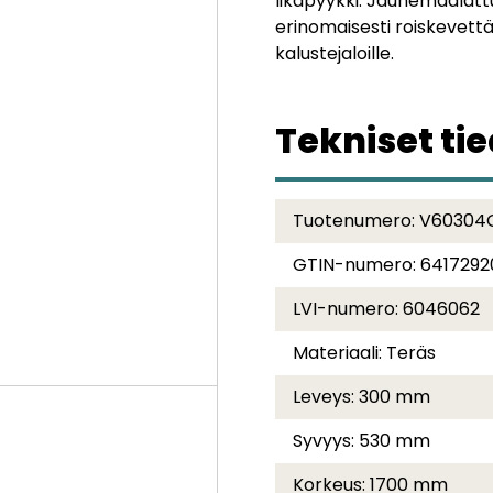
likapyykki. Jauhemaalatt
erinomaisesti roiskevettä. 
kalustejaloille.
Tekniset ti
Tuotenumero:
V60304
GTIN-numero:
6417292
LVI-numero:
6046062
Materiaali:
Teräs
Leveys:
300 mm
Syvyys:
530 mm
Korkeus:
1700 mm