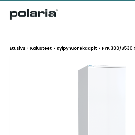
https://polaria.fi/name
Etusivu
›
Kalusteet
›
Kylpyhuonekaapit
› PYK 300/S530 