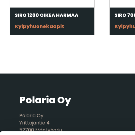
SIRO 1200 OIKEA HARMAA
SIRO 7
Kylpyhuonekaapit
Kylpyh
Polaria Oy
Polaria Oy
Yrittäjäntie 4
52700 Mäntyharju