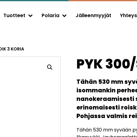
Tuotteet
Polaria
Jälleenmyyjät
Yhteys
Expand child menu
Expand child menu
OIK 3 KORIA
PYK 300/
Tähän 530 mm syv
isommankin perhee
nanokeraamisesti s
erinomaisesti roiske
Pohjassa valmis rei’
Tähän 530 mm syvään py