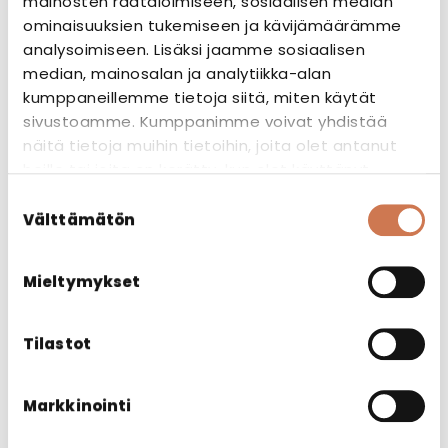
mainosten räätälöimiseen, sosiaalisen median
ominaisuuksien tukemiseen ja kävijämäärämme
analysoimiseen. Lisäksi jaamme sosiaalisen
median, mainosalan ja analytiikka-alan
kumppaneillemme tietoja siitä, miten käytät
PEILI FACIL 600 X 600
sivustoamme. Kumppanimme voivat yhdistää
Peilikaapit, peilit ja valaisimet, Peilit
näitä tietoja muihin tietoihin, joita olet antanut
heille tai joita on kerätty, kun olet käyttänyt
heidän palvelujaan.
Suostumuksen
Välttämätön
valinta
Mieltymykset
Tilastot
Markkinointi