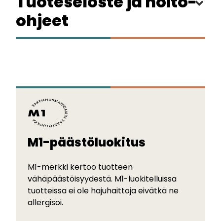
Tuoteseloste ja hoito-
ohjeet
M1-päästöluokitus
M1-merkki kertoo tuotteen
vähäpäästöisyydestä. M1-luokitelluissa
tuotteissa ei ole hajuhaittoja eivätkä ne
allergisoi.