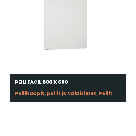
PEILI FACIL 800 X 600
Peilikaapit, peilit ja valaisimet, Peilit