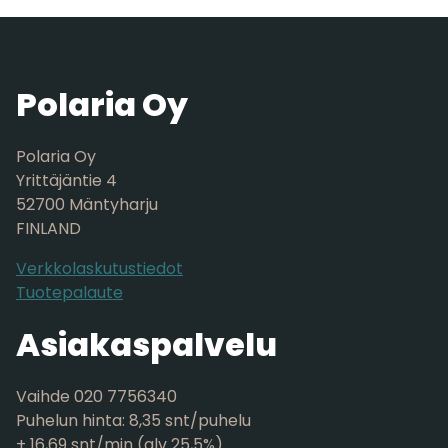
Polaria Oy
Polaria Oy
Yrittäjäntie 4
52700 Mäntyharju
FINLAND
Verkkolaskutustiedot
Tuotepalaute
Asiakaspalvelu
Vaihde 020 7756340
Puhelun hinta: 8,35 snt/puhelu
+ 16,69 snt/min (alv 25,5%)