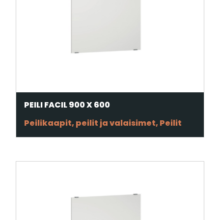
PEILI FACIL 900 X 600
Peilikaapit, peilit ja valaisimet, Peilit