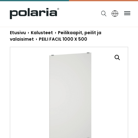
https://polaria.fi/name
Ruo
Etusivu
›
Kalusteet
›
Peilikaapit, peilit ja
valaisimet
› PEILI FACIL 1000 X 500