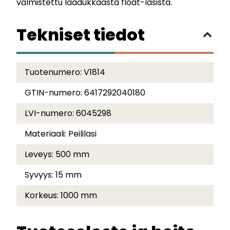
valmistettu laadukkaasta float-lasista.
Tekniset tiedot
Tuotenumero:
V1814
GTIN-numero:
6417292040180
LVI-numero:
6045298
Materiaali:
Peililasi
Leveys:
500 mm
Syvyys:
15 mm
Korkeus:
1000 mm