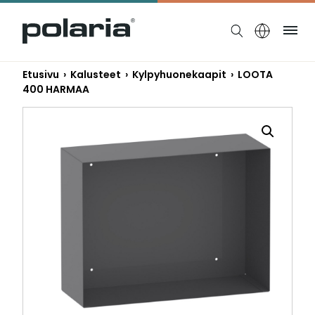
https://polaria.fi/name
Ruo
Etusivu
›
Kalusteet
›
Kylpyhuonekaapit
› LOOTA
400 HARMAA