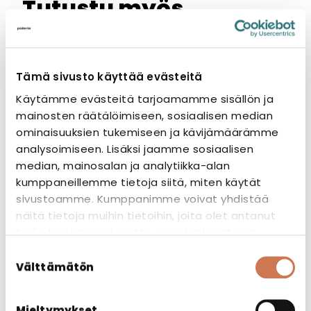
Tutustu myös
Tämä sivusto käyttää evästeitä
Käytämme evästeitä tarjoamamme sisällön ja
mainosten räätälöimiseen, sosiaalisen median
ominaisuuksien tukemiseen ja kävijämäärämme
analysoimiseen. Lisäksi jaamme sosiaalisen
median, mainosalan ja analytiikka-alan
kumppaneillemme tietoja siitä, miten käytät
sivustoamme. Kumppanimme voivat yhdistää
näitä tietoja muihin tietoihin, joita olet antanut
heille tai joita on kerätty, kun olet käyttänyt
heidän palvelujaan.
Suostumuksen
Välttämätön
valinta
SIRO 700 OIKEA
Mieltymykset