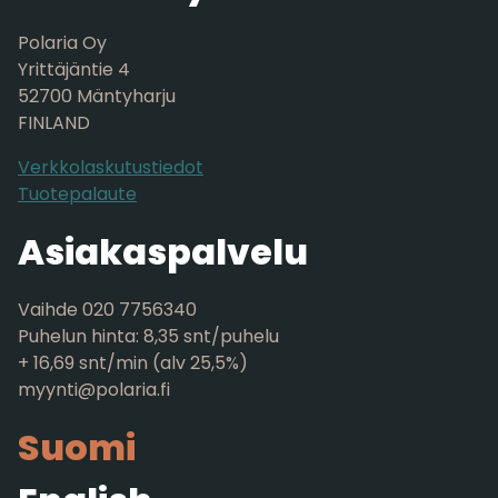
Polaria Oy
Yrittäjäntie 4
52700 Mäntyharju
FINLAND
Verkkolaskutustiedot
Tuotepalaute
Asiakaspalvelu
Vaihde 020 7756340
Puhelun hinta: 8,35 snt/puhelu
+ 16,69 snt/min (alv 25,5%)
myynti@polaria.fi
Suomi