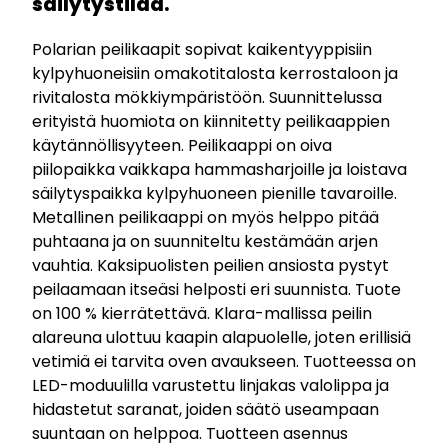
säilytystilaa.
Polarian peilikaapit sopivat kaikentyyppisiin
kylpyhuoneisiin omakotitalosta kerrostaloon ja
rivitalosta mökkiympäristöön. Suunnittelussa
erityistä huomiota on kiinnitetty peilikaappien
käytännöllisyyteen. Peilikaappi on oiva
piilopaikka vaikkapa hammasharjoille ja loistava
säilytyspaikka kylpyhuoneen pienille tavaroille.
Metallinen peilikaappi on myös helppo pitää
puhtaana ja on suunniteltu kestämään arjen
vauhtia. Kaksipuolisten peilien ansiosta pystyt
peilaamaan itseäsi helposti eri suunnista. Tuote
on 100 % kierrätettävä. Klara-mallissa peilin
alareuna ulottuu kaapin alapuolelle, joten erillisiä
vetimiä ei tarvita oven avaukseen. Tuotteessa on
LED-moduulilla varustettu linjakas valolippa ja
hidastetut saranat, joiden säätö useampaan
suuntaan on helppoa. Tuotteen asennus