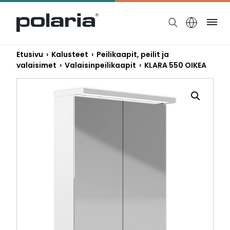
https://polaria.fi/name
Ruo
Etusivu
›
Kalusteet
›
Peilikaapit, peilit ja
valaisimet
›
Valaisinpeilikaapit
› KLARA 550 OIKEA