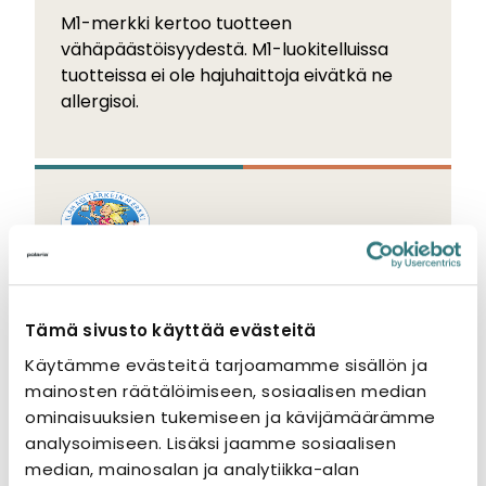
M1-merkki kertoo tuotteen
vähäpäästöisyydestä. M1-luokitelluissa
tuotteissa ei ole hajuhaittoja eivätkä ne
allergisoi.
FI-merkki
Tämä sivusto käyttää evästeitä
FI-merkki osoittaa, että tuote täyttää
Käytämme evästeitä tarjoamamme sisällön ja
standardin tai viranomaismääräysten ja -
mainosten räätälöimiseen, sosiaalisen median
ohjeiden vaatimukset.
ominaisuuksien tukemiseen ja kävijämäärämme
analysoimiseen. Lisäksi jaamme sosiaalisen
median, mainosalan ja analytiikka-alan