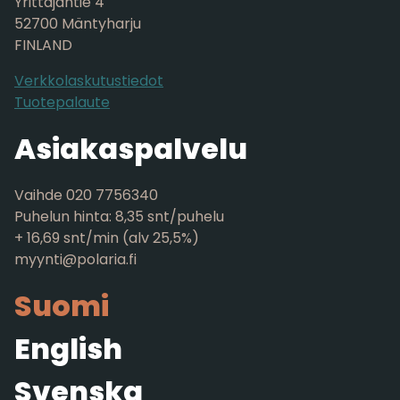
Yrittäjäntie 4
52700 Mäntyharju
FINLAND
Verkkolaskutustiedot
Tuotepalaute
Asiakaspalvelu
Vaihde 020 7756340
Puhelun hinta: 8,35 snt/puhelu
+ 16,69 snt/min (alv 25,5%)
myynti@polaria.fi
Suomi
English
Svenska