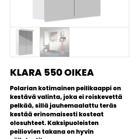
KLARA 550 OIKEA
Polarian kotimainen peilikaappi on
kestävä valinta, joka ei roiskevettä
pelkää, sillä jauhemaalattu teräs
kestää erinomaisesti kosteat
olosuhteet. Kaksipuoleisten
peiliovien takana on hyvin