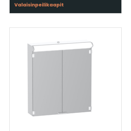
Valaisinpeilikaapit