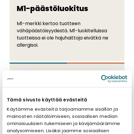
M1-päästöluokitus
M1-merkki kertoo tuotteen
vähäpäästöisyydestä. M1-luokitelluissa
tuotteissa ei ole hajuhaittoja eivätkä ne
allergisoi.
FI-merkki
Tämä sivusto käyttää evästeitä
Käytämme evästeitä tarjoamamme sisällön ja
FI-merkki osoittaa, että tuote täyttää
mainosten räätälöimiseen, sosiaalisen median
standardin tai viranomaismääräysten ja -
ominaisuuksien tukemiseen ja kävijämäärämme
ohjeiden vaatimukset.
analysoimiseen. Lisäksi jaamme sosiaalisen