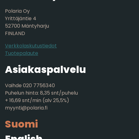
Polaria Oy
Yrittäjäntie 4
52700 Mäntyharju
FINLAND
Verkkolaskutustiedot
Tuotepalaute
Asiakaspalvelu
Vaihde 020 7756340
Puhelun hinta: 8,35 snt/puhelu
+ 16,69 snt/min (alv 25,5%)
myynti@polaria.fi
Suomi
English