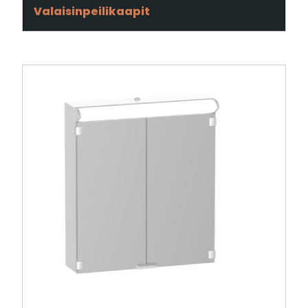
Valaisinpeilikaapit