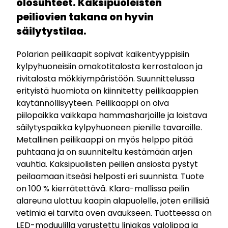
olosuhteet. Kaksipuoleisten
peiliovien takana on hyvin
säilytystilaa.
Polarian peilikaapit sopivat kaikentyyppisiin
kylpyhuoneisiin omakotitalosta kerrostaloon ja
rivitalosta mökkiympäristöön. Suunnittelussa
erityistä huomiota on kiinnitetty peilikaappien
käytännöllisyyteen. Peilikaappi on oiva
piilopaikka vaikkapa hammasharjoille ja loistava
säilytyspaikka kylpyhuoneen pienille tavaroille.
Metallinen peilikaappi on myös helppo pitää
puhtaana ja on suunniteltu kestämään arjen
vauhtia. Kaksipuolisten peilien ansiosta pystyt
peilaamaan itseäsi helposti eri suunnista. Tuote
on 100 % kierrätettävä. Klara-mallissa peilin
alareuna ulottuu kaapin alapuolelle, joten erillisiä
vetimiä ei tarvita oven avaukseen. Tuotteessa on
LED-moduulilla varustettu linjakas valolippa ja