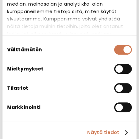
median, mainosalan ja analytiikka-alan
kumppaneillemme tietoja siitä, miten käytät
sivustoamme. Kumppanimme voivat yhdistää
näitä tietoja muihin tietoihin, joita olet antanut
heille tai joita on kerätty, kun olet käyttänyt
heidän palvelujaan.
CE-merkki
Suostumuksen
Välttämätön
valinta
CE-merkki osoittaa, että valmistaja
vakuuttaa tuotteen täyttävän sitä
Mieltymykset
koskevien EU-direktiivien vaatimukset, ja
että tuote on läpikäynyt mahdollisesti
Tilastot
vaaditut tarkastukset.
Markkinointi
Näytä tiedot