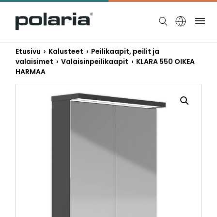
https://polaria.fi/name
Ruo
Etusivu
›
Kalusteet
›
Peilikaapit, peilit ja
valaisimet
›
Valaisinpeilikaapit
› KLARA 550 OIKEA
HARMAA