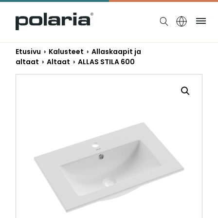
https://polaria.fi/name
Ruo
Etusivu
›
Kalusteet
›
Allaskaapit ja
altaat
›
Altaat
› ALLAS STILA 600