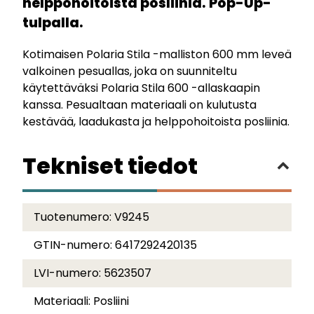
helppohoitoista posliinia. Pop-Up-
tulpalla.
Kotimaisen Polaria Stila -malliston 600 mm leveä
valkoinen pesuallas, joka on suunniteltu
käytettäväksi Polaria Stila 600 -allaskaapin
kanssa. Pesualtaan materiaali on kulutusta
kestävää, laadukasta ja helppohoitoista posliinia.
Tekniset tiedot
Tuotenumero:
V9245
GTIN-numero:
6417292420135
LVI-numero:
5623507
Materiaali:
Posliini