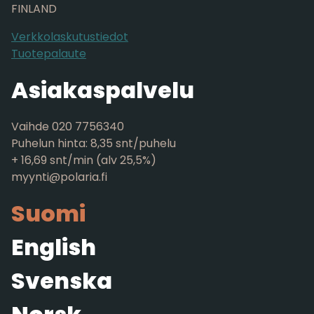
FINLAND
Verkkolaskutustiedot
Tuotepalaute
Asiakaspalvelu
Vaihde 020 7756340
Puhelun hinta: 8,35 snt/puhelu
+ 16,69 snt/min (alv 25,5%)
myynti@polaria.fi
Suomi
English
Svenska