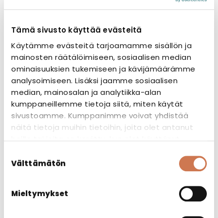
Tämä sivusto käyttää evästeitä
Käytämme evästeitä tarjoamamme sisällön ja
mainosten räätälöimiseen, sosiaalisen median
ominaisuuksien tukemiseen ja kävijämäärämme
analysoimiseen. Lisäksi jaamme sosiaalisen
median, mainosalan ja analytiikka-alan
kumppaneillemme tietoja siitä, miten käytät
sivustoamme. Kumppanimme voivat yhdistää
näitä tietoja muihin tietoihin, joita olet antanut
heille tai joita on kerätty, kun olet käyttänyt
heidän palvelujaan.
Suostumuksen
ALLAS NOVAL 800
Välttämätön
valinta
Altaat
Mieltymykset