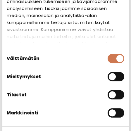
Asuntoyhtymä Group
ominaisuuksien tukemiseen ja kävijämäärämme
analysoimiseen. Lisäksi jaamme sosiaalisen
median, mainosalan ja analytiikka-alan
Kohteen tyyppi
kumppaneillemme tietoja siitä, miten käytät
sivustoamme. Kumppanimme voivat yhdistää
Kerrostalo (97 asuntoa)
näitä tietoja muihin tietoihin, joita olet antanut
heille tai joita on kerätty, kun olet käyttänyt
Valmistusvuosi
heidän palvelujaan.
Suostumuksen
Välttämätön
valinta
2021
Mieltymykset
Pinta-ala
Tilastot
28-67 m2
Markkinointi
Kohteessa käytetyt
tuotteet