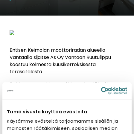
Entisen Keimolan moottoriradan alueella
Vantaalla sijaitse As Oy Vantaan Ruutulippu
koostuu kolmesta kuusikerroksisesta
terassitalosta.
Kohteessa on yhteensä 97 asuntoa 28 m2:n
yksiöistä 67 m2:n neljän huoneen asuntoihin.
Pääurakoitsija: Rakennusliike Lapti
Tämä sivusto käyttää evästeitä
Rakennuttaja
Käytämme evästeitä tarjoamamme sisällön ja
mainosten räätälöimiseen, sosiaalisen median