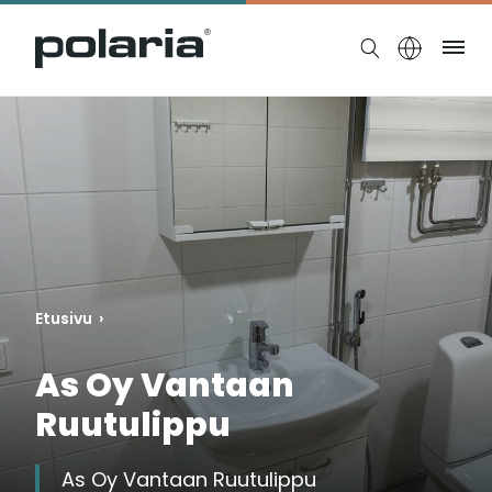
https://polaria.fi/name
Ruo
Etusivu
›
As Oy Vantaan
Ruutulippu
As Oy Vantaan Ruutulippu