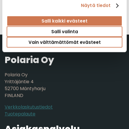
Näytä tiedot
Valaisinpeilikaappi VPK
Allaskaappi ja allas SC
Salli kaikki evästeet
Salli valinta
Vain välttämättömät evästeet
Polaria Oy
Polaria Oy
Yrittäjäntie 4
52700 Mäntyharju
FINLAND
Verkkolaskutustiedot
Tuotepalaute
Asiakaspalvelu