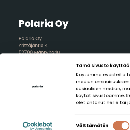
Polaria Oy
Polaria Oy
Yrittäjäntie 4
52700 Mäntyharju
FINLAND
Tämä sivusto käyttää
Verkkolaskutustiedot
Käytämme evästeitä ta
Tuotepalaute
median ominaisuuksien
sosiaalisen median, mai
käytät sivustoamme. Ku
olet antanut heille tai 
FACEBOOK
INSTAGRAM
LINKEDIN
Suostumuksen
Välttämätön
valinta