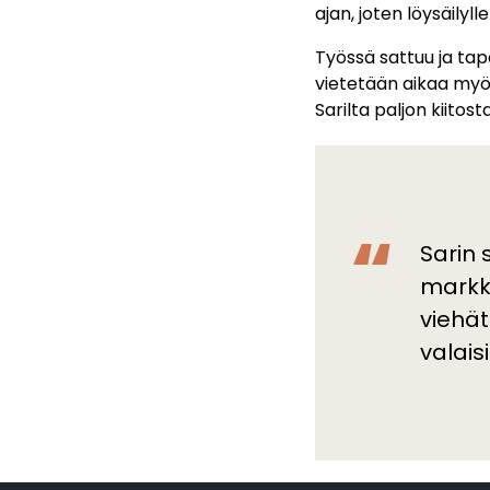
ajan, joten löysäily
Työssä sattuu ja ta
vietetään aikaa myös
Sarilta paljon kiitosta
Sarin 
markki
viehät
valais