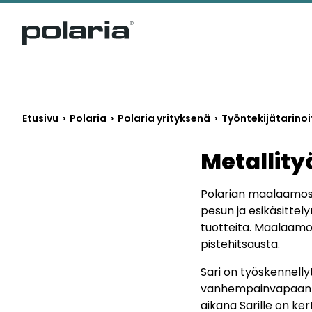
https://polaria.fi/name
Etusivu
›
Polaria
›
Polaria yrityksenä
›
Työntekijätarinoi
Metallity
Polarian maalaamossa
pesun ja esikäsittel
tuotteita. Maalaamo
pistehitsausta.
Sari on työskennelly
vanhempainvapaan sij
aikana Sarille on ke