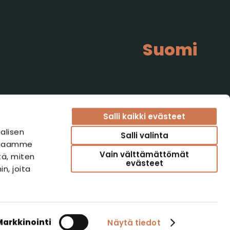
Suomi
Salli kaikki evästeet
alisen
Salli valinta
i jaamme
Vain välttämättömät
tä, miten
evästeet
n, joita
isteriseloste
Tietoa evästeistä
Takaisin ylös
Markkinointi
Näytä tiedot