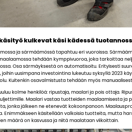
käsityö kulkevat käsi kädessä tuotannos
mossa ja särmäämössä tapahtuu eri vuoroissa. Särmäämö
s maalaamossa tehdään kymppivuoroa, joka tarkoittaa n
kossa. Osa särmäyksestä on automatisoitu. Erityisesti suure
, joihin uusimpana investointina lukeutuu syksyllä 2023 k
olu. Kuitenkin osavalmistusta tehdään myös manuaalisesti
luu kolme henkilöä: ripustaja, maalari ja pois ottaja. Ripus
uljettimille. Maalari vastaa tuotteiden maalaamisesta ja po
jalta, jonka jälkeen ne etenevät kokoonpanoon. Maalauspro
ia. Enimmäkseen käsitellään valkoisia tuotteita, mutta h
n määrä on kasvussa ja niitä maalataan viikoittain.