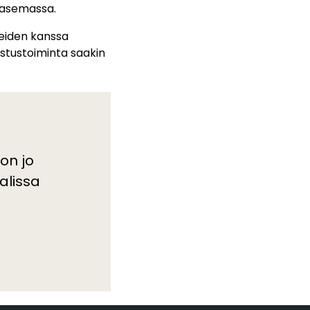
inasemassa.
reiden kanssa
astustoiminta saakin
on jo
alissa