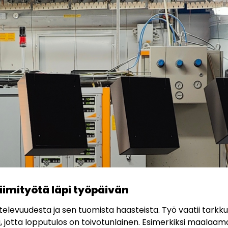
iimityötä läpi työpäivän
htelevuudesta ja sen tuomista haasteista. Työ vaatii tarkku
, jotta lopputulos on toivotunlainen. Esimerkiksi maalaamos