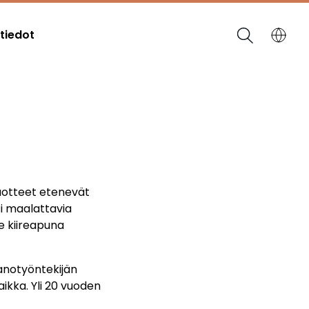
tiedot
tuotteet etenevät
i maalattavia
e kiireapuna
panotyöntekijän
ikka. Yli 20 vuoden