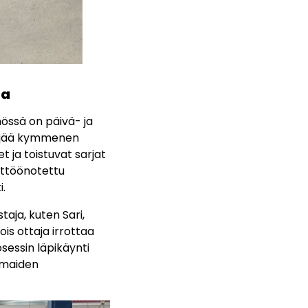
sa
ssä on päivä- ja
eljää kymmenen
t ja toistuvat sarjat
äyttöönotettu
.
taja, kuten Sari,
is ottaja irrottaa
sessin läpikäynti
armaiden