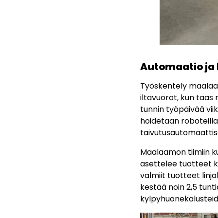
Automaatio ja 
Työskentely maalaa
iltavuorot, kun taa
tunnin työpäivää vii
hoidetaan roboteilla
taivutusautomaattis
Maalaamon tiimiin kuu
asettelee tuotteet k
valmiit tuotteet lin
kestää noin 2,5 tunt
kylpyhuonekalusteide