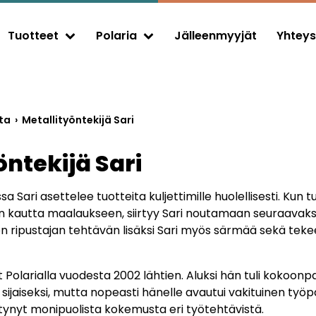
Tuotteet
Polaria
Jälleenmyyjät
Yhteys
Expand child menu
Expand child menu
ta
›
Metallityöntekijä Sari
öntekijä Sari
 Sari asettelee tuotteita kuljettimille huolellisesti. Kun 
yn kautta maalaukseen, siirtyy Sari noutamaan seuraavaks
n ripustajan tehtävän lisäksi Sari myös särmää sekä teke
t Polarialla vuodesta 2002 lähtien. Aluksi hän tuli kokoon
aiseksi, mutta nopeasti hänelle avautui vakituinen työpa
rtynyt monipuolista kokemusta eri työtehtävistä.