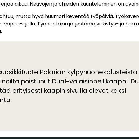
lle ei jää aikaa. Neuvojen ja ohjeiden kuunteleminen on ava
pahtuu, mutta hyvä huumori keventää työpäiviä. Työkave
 vapaa-ajalla. Työnantajan järjestämä virkistys- ja harr
.
suosikkituote Polarian kylpyhuonekalusteista 
noilta poistunut Dual-valaisinpeilikaappi. Du
tää erityisesti kaapin sivuilla olevat kaksi
inta.