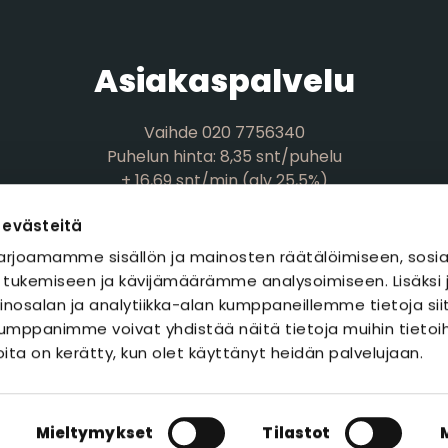
Asiakaspalvelu
Vaihde 020 7756340
Puhelun hinta: 8,35 snt/puhelu
+ 16,69 snt/min (alv 25,5%)
myynti@polaria.fi
 evästeitä
rjoamamme sisällön ja mainosten räätälöimiseen, sosia
 tukemiseen ja kävijämäärämme analysoimiseen. Lisäks
nosalan ja analytiikka-alan kumppaneillemme tietoja sii
mppanimme voivat yhdistää näitä tietoja muihin tietoihi
joita on kerätty, kun olet käyttänyt heidän palvelujaan.
Rek
Mieltymykset
Tilastot