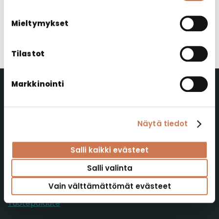
715!
Mieltymykset
Lisätietoja tapahtumasta:
www.apuvaline.info
Tilastot
Markkinointi
Polaria Oy
Näytä tiedot
Polaria Oy
Yrittäjäntie 4
Salli kaikki evästeet
52700 Mäntyharju
Salli valinta
FINLAND
Vain välttämättömät evästeet
Verkkolaskutustiedot
Tuotepalaute