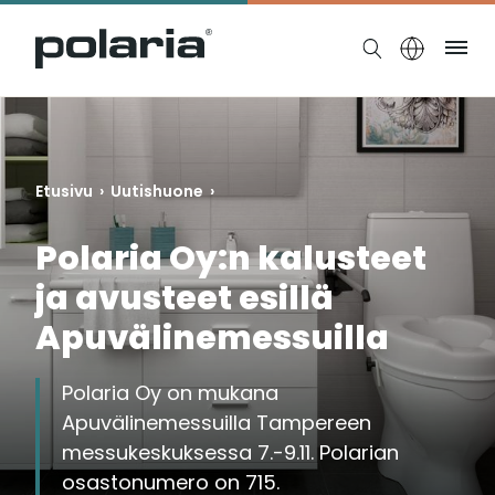
https://polaria.fi/name
Ruo
Etusivu
›
Uutishuone
›
Polaria Oy:n kalusteet
ja avusteet esillä
Apuvälinemessuilla
Polaria Oy on mukana
Apuvälinemessuilla Tampereen
messukeskuksessa 7.-9.11. Polarian
osastonumero on 715.